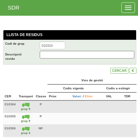
SDR
Toggle
naviga
LLISTA DE RESIDUS
Codi de grup
Descripció
residu
CERCAR
Vies de gestió
Codis vigents
Codis a extingir
CER
Transport
Classe
Prior.
Valori.
/
Elimi.
VAL
TDR
010304
P
grup 9
010305
P
grup 9
010306
NP
grup 4