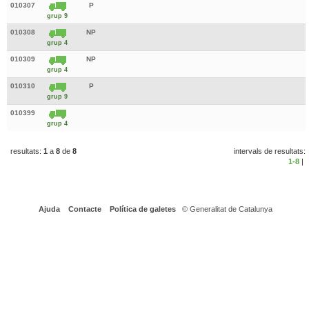
010307
P
grup 9
010308
NP
grup 4
010309
NP
grup 4
010310
P
grup 9
010399
grup 4
resultats:
1
a
8
de
8
intervals de resultats:
1-8
|
Ajuda
Contacte
Política de galetes
© Generalitat de Catalunya