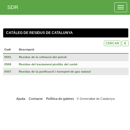
SDR
Toggle
naviga
CATÀLEG DE RESIDUS DE CATALUNYA
CERCAR
Codi
Descripció
0501
Residus de la refinació del petroli
0506
Residus del tractament pirolític del carbó
0507
Residus de la purificació i transport de gas natural
Ajuda
Contacte
Política de galetes
© Generalitat de Catalunya