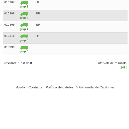
010307
P
grup 9
010308
NP
grup 4
010309
NP
grup 4
010310
P
grup 9
010399
grup 4
resultats:
1
a
8
de
8
intervals de resultats:
1-8
|
Ajuda
Contacte
Política de galetes
© Generalitat de Catalunya