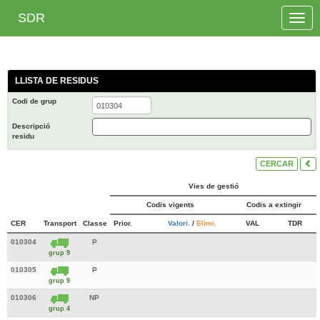
SDR
Toggle
naviga
LLISTA DE RESIDUS
Codi de grup
Descripció
residu
CERCAR
Vies de gestió
Codis vigents
Codis a extingir
CER
Transport
Classe
Prior.
Valori.
/
Elimi.
VAL
TDR
010304
P
grup 9
010305
P
grup 9
010306
NP
grup 4