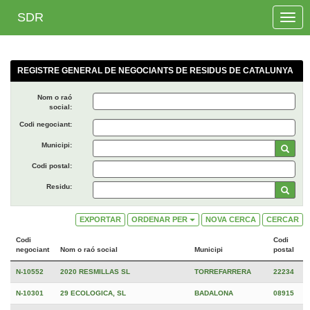
SDR
Toggle
naviga
REGISTRE GENERAL DE NEGOCIANTS DE RESIDUS DE CATALUNYA
Nom o raó
social:
Codi negociant:
Municipi:
Codi postal:
Residu:
EXPORTAR
ORDENAR PER
NOVA CERCA
CERCAR
Codi
Codi
negociant
Nom o raó social
Municipi
postal
N-10552
2020 RESMILLAS SL
TORREFARRERA
22234
N-10301
29 ECOLOGICA, SL
BADALONA
08915