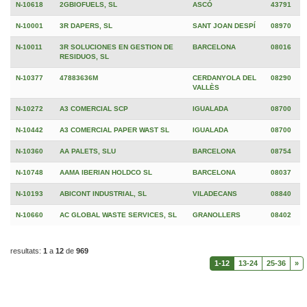
N-10618
2GBIOFUELS, SL
ASCÓ
43791
N-10001
3R DAPERS, SL
SANT JOAN DESPÍ
08970
N-10011
3R SOLUCIONES EN GESTION DE
BARCELONA
08016
RESIDUOS, SL
N-10377
47883636M
CERDANYOLA DEL
08290
VALLÈS
N-10272
A3 COMERCIAL SCP
IGUALADA
08700
N-10442
A3 COMERCIAL PAPER WAST SL
IGUALADA
08700
N-10360
AA PALETS, SLU
BARCELONA
08754
N-10748
AAMA IBERIAN HOLDCO SL
BARCELONA
08037
N-10193
ABICONT INDUSTRIAL, SL
VILADECANS
08840
N-10660
AC GLOBAL WASTE SERVICES, SL
GRANOLLERS
08402
resultats:
1
a
12
de
969
1-12
13-24
25-36
»