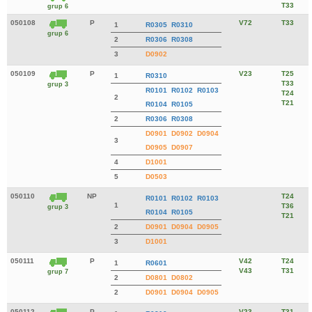
T33
grup 6
050108
P
V72
T33
1
R0305
R0310
grup 6
2
R0306
R0308
3
D0902
050109
P
V23
T25
1
R0310
T33
grup 3
R0101
R0102
R0103
T24
2
T21
R0104
R0105
2
R0306
R0308
D0901
D0902
D0904
3
D0905
D0907
4
D1001
5
D0503
050110
NP
T24
R0101
R0102
R0103
1
T36
grup 3
R0104
R0105
T21
2
D0901
D0904
D0905
3
D1001
050111
P
V42
T24
1
R0601
V43
T31
grup 7
2
D0801
D0802
2
D0901
D0904
D0905
050112
P
V23
T31