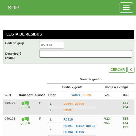
SDR
Toggle
naviga
LLISTA DE RESIDUS
Codi de grup
Descripció
residu
CERCAR
Vies de gestió
Codis vigents
Codis a extingir
CER
Transport
Classe
Prior.
Valori.
/
Elimi.
VAL
TDR
050102
P
T21
1
D0904
D0905
T24
grup 6
2
D1001
050103
P
V23
T25
1
R0310
V61
T24
grup 6
R0101
R0102
R0103
T21
2
R0104
R0105