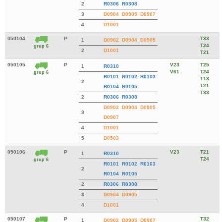
2
R0306
R0308
3
D0904
D0905
D0907
4
D1001
050104
P
T33
1
D0902
D0904
D0905
T24
grup 6
2
D1001
T21
050105
P
V23
T25
1
R0310
V61
T24
grup 6
R0101
R0102
R0103
T13
2
T21
R0104
R0105
T33
2
R0306
R0308
D0902
D0904
D0905
3
D0907
4
D1001
5
D0503
050106
P
V23
T21
1
R0310
T24
grup 6
R0101
R0102
R0103
2
R0104
R0105
2
R0306
R0308
3
D0904
D0905
4
D1001
050107
P
T32
1
D0902
D0905
D0907