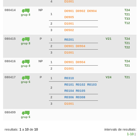
4
D1001
080414
NP
T24
D0901
D0902
D0904
1
T21
grup 8
D0905
T33
T12
2
D1001
3
D0502
080415
P
V21
T24
1
R0201
T21
grup 8
2
D0901
D0904
T22
3
D1001
080416
NP
T24
1
D0901
D0904
T21
grup 8
2
D1001
080417
P
V24
T21
1
R0310
grup 6
R0101
R0102
R0103
2
R0104
R0105
2
R0306
R0308
3
D1001
080499
grup 6
resultats:
1
a
10
de
10
intervals de resultats:
1-10
|