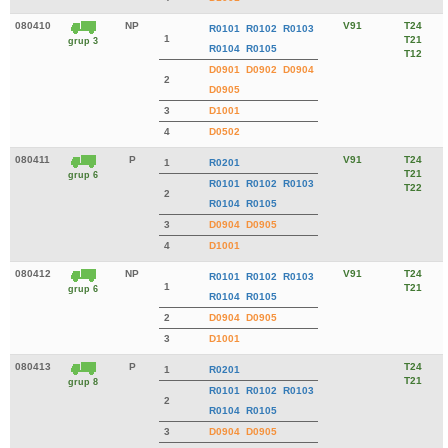
080410
NP
V91
T24
R0101
R0102
R0103
1
T21
grup 3
R0104
R0105
T12
D0901
D0902
D0904
2
D0905
3
D1001
4
D0502
080411
P
V91
T24
1
R0201
T21
grup 6
R0101
R0102
R0103
T22
2
R0104
R0105
3
D0904
D0905
4
D1001
080412
NP
V91
T24
R0101
R0102
R0103
1
T21
grup 6
R0104
R0105
2
D0904
D0905
3
D1001
080413
P
T24
1
R0201
T21
grup 8
R0101
R0102
R0103
2
R0104
R0105
3
D0904
D0905