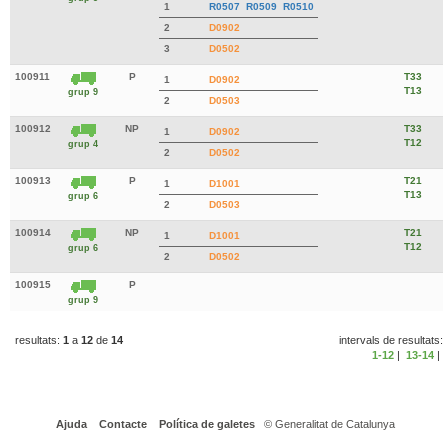
1
R0507
R0509
R0510
2
D0902
3
D0502
100911
P
T33
1
D0902
T13
grup 9
2
D0503
100912
NP
T33
1
D0902
T12
grup 4
2
D0502
100913
P
T21
1
D1001
T13
grup 6
2
D0503
100914
NP
T21
1
D1001
T12
grup 6
2
D0502
100915
P
grup 9
resultats:
1
a
12
de
14
intervals de resultats:
1-12
|
13-14
|
Ajuda
Contacte
Política de galetes
© Generalitat de Catalunya