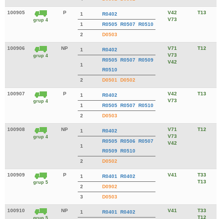
100905
P
V42
T13
1
R0402
V73
grup 4
1
R0505
R0507
R0510
2
D0503
100906
NP
V71
T12
1
R0402
V73
grup 4
R0505
R0507
R0509
V42
1
R0510
2
D0501
D0502
100907
P
V42
T13
1
R0402
V73
grup 4
1
R0505
R0507
R0510
2
D0503
100908
NP
V71
T12
1
R0402
V73
grup 4
R0505
R0506
R0507
V42
1
R0509
R0510
2
D0502
100909
P
V41
T33
1
R0401
R0402
T13
grup 5
2
D0902
3
D0503
100910
NP
V41
T33
1
R0401
R0402
T12
grup 5