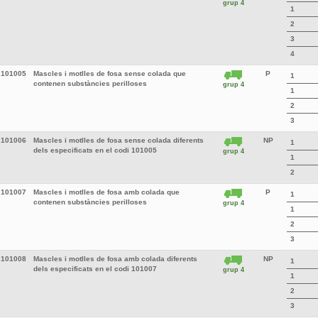
grup 4
1
2
3
4
101005
Mascles i motlles de fosa sense colada que
P
1
contenen substàncies perilloses
grup 4
1
2
3
101006
Mascles i motlles de fosa sense colada diferents
NP
1
dels especificats en el codi 101005
grup 4
1
2
101007
Mascles i motlles de fosa amb colada que
P
1
contenen substàncies perilloses
grup 4
1
2
3
101008
Mascles i motlles de fosa amb colada diferents
NP
1
dels especificats en el codi 101007
grup 4
1
2
3