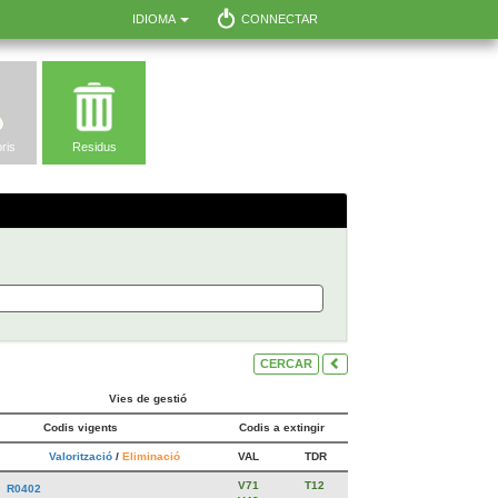
IDIOMA
CONNECTAR
ris
Residus
CERCAR
Vies de gestió
Codis vigents
Codis a extingir
Valorització
/
Eliminació
VAL
TDR
V71
T12
R0402