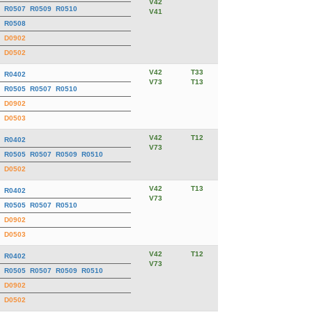
V42
R0507
R0509
R0510
V41
R0508
D0902
D0502
V42
T33
R0402
V73
T13
R0505
R0507
R0510
D0902
D0503
V42
T12
R0402
V73
R0505
R0507
R0509
R0510
D0502
V42
T13
R0402
V73
R0505
R0507
R0510
D0902
D0503
V42
T12
R0402
V73
R0505
R0507
R0509
R0510
D0902
D0502