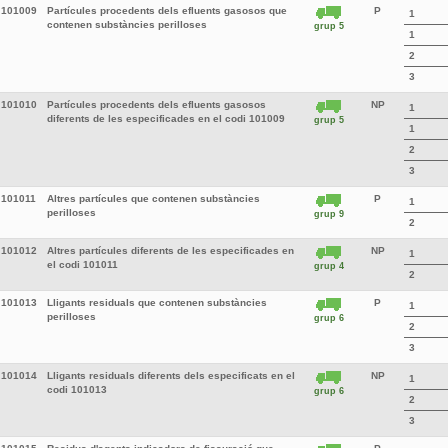
101009
Partícules procedents dels efluents gasosos que
P
1
contenen substàncies perilloses
grup 5
1
2
3
101010
Partícules procedents dels efluents gasosos
NP
1
diferents de les especificades en el codi 101009
grup 5
1
2
3
101011
Altres partícules que contenen substàncies
P
1
perilloses
grup 9
2
101012
Altres partícules diferents de les especificades en
NP
1
el codi 101011
grup 4
2
101013
Lligants residuals que contenen substàncies
P
1
perilloses
grup 6
2
3
101014
Lligants residuals diferents dels especificats en el
NP
1
codi 101013
grup 6
2
3