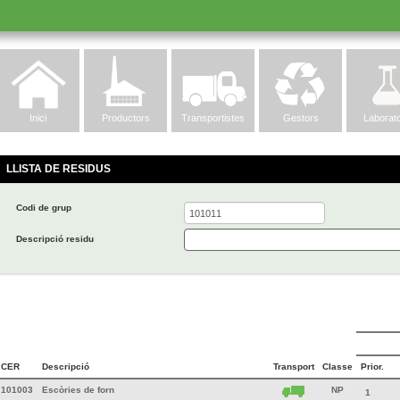
Inici
Productors
Transportistes
Gestors
Laborato
LLISTA DE RESIDUS
Codi de grup
Descripció residu
CER
Descripció
Transport
Classe
Prior.
101003
Escòries de forn
NP
1