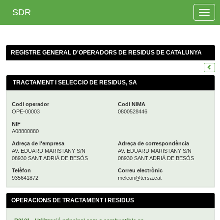
SDR
Toggle
naviga
REGISTRE GENERAL D'OPERADORS DE RESIDUS DE CATALUNYA
TRACTAMENT I SELECCIO DE RESIDUS, SA
Codi operador
Codi NIMA
OPE-00003
0800528446
NIF
A08800880
Adreça de l'empresa
Adreça de correspondència
AV. EDUARD MARISTANY S/N
AV. EDUARD MARISTANY S/N
08930 SANT ADRIÀ DE BESÒS
08930 SANT ADRIÀ DE BESÒS
Telèfon
Correu electrònic
935641872
mcleon@tersa.cat
OPERACIONS DE TRACTAMENT I RESIDUS