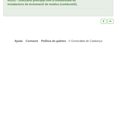
R0101 - Utilització principal com a combustible en
instalacions de incineració de residus (combustió).
Ajuda
Contacte
Política de galetes
© Generalitat de Catalunya