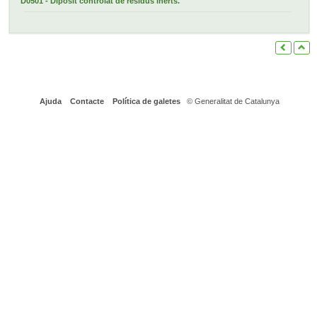
D0501 - Dipòsit controlat de residus inerts.
Ajuda
Contacte
Política de galetes
© Generalitat de Catalunya