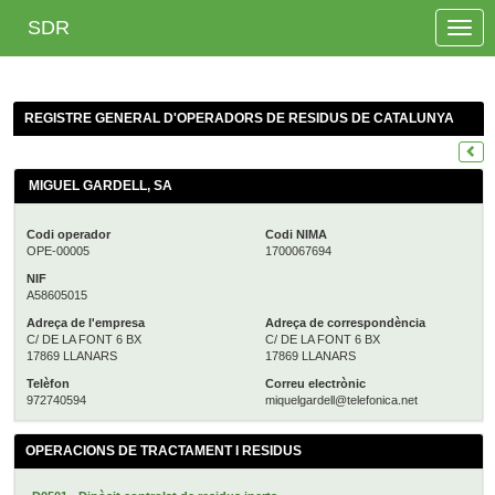
SDR
Toggle
naviga
REGISTRE GENERAL D'OPERADORS DE RESIDUS DE CATALUNYA
MIGUEL GARDELL, SA
Codi operador
Codi NIMA
OPE-00005
1700067694
NIF
A58605015
Adreça de l'empresa
Adreça de correspondència
C/ DE LA FONT 6 BX
C/ DE LA FONT 6 BX
17869 LLANARS
17869 LLANARS
Telèfon
Correu electrònic
972740594
miquelgardell@telefonica.net
OPERACIONS DE TRACTAMENT I RESIDUS