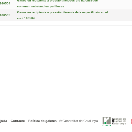
Gasos en recipients a pressió (inclosos els halons) que
160504
contenen substàncies perilloses
Gasos en recipients a pressió diferents dels especificats en el
160505
codi 160504
juda
Contacte
Política de galetes
© Generalitat de Catalunya