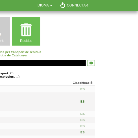
IDIOMA
CONNECTAR
ris
Residus
es pel transport de residus
sidus de Catalunya
nsport
26:
plosius, ...)
Classificació
ES
ES
ES
ES
ES
ES