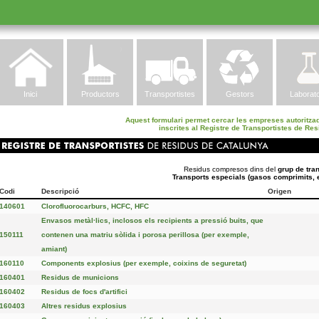
Inici
Productors
Transportistes
Gestors
Laborato
Aquest formulari permet cercar les empreses autoritzad
inscrites al Registre de Transportistes de Re
Residus compresos dins del
grup de tra
Transports especials (gasos comprimits, ex
Codi
Descripció
Origen
140601
Clorofluorocarburs, HCFC, HFC
Envasos metàl·lics, inclosos els recipients a pressió buits, que
150111
contenen una matriu sòlida i porosa perillosa (per exemple,
amiant)
160110
Components explosius (per exemple, coixins de seguretat)
160401
Residus de municions
160402
Residus de focs d'artifici
160403
Altres residus explosius